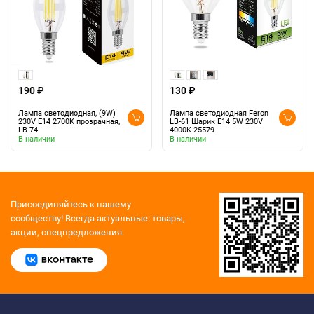
190 ₽
130 ₽
Лампа светодиодная, (9W)
Лампа светодиодная Feron
230V E14 2700K прозрачная,
LB-61 Шарик E14 5W 230V
LB-74
4000K 25579
В наличии
В наличии
Присоединяйтесь к нашему
сообществу!
Всегда актуальные: товары,
акции, спецпредложения.