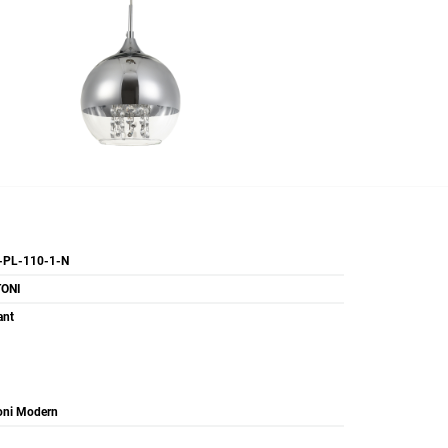
-PL-110-1-N
ONI
ant
oni Modern