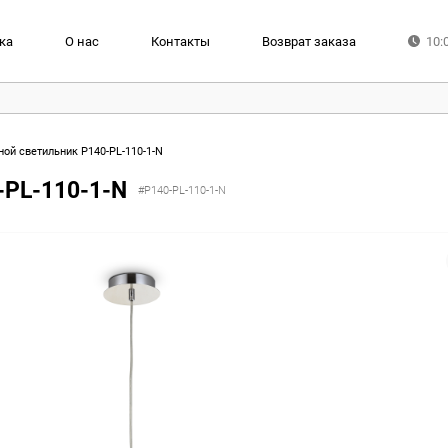
ка
О нас
Контакты
Возврат заказа
10:
ой светильник P140-PL-110-1-N
-PL-110-1-N
#P140-PL-110-1-N