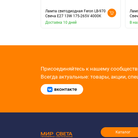
Лампа светодиодная Feron LB-970
Ламп
Свеча E27 13W 175-265V 4000K
Свеч
Доставка 10 дней
В на
Присоединяйтесь к нашему сообществ
Всегда актуальные: товары, акции, сп
Каталог