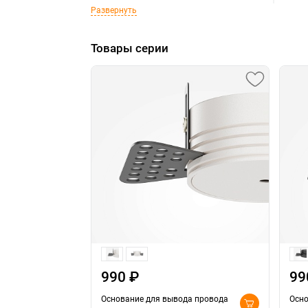
Развернуть
Товары серии
990 ₽
99
Основание для вывода провода
Осно