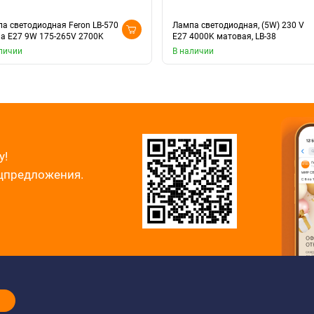
а светодиодная Feron LB-570
Лампа светодиодная, (5W) 230 V
а E27 9W 175-265V 2700K
E27 4000K матовая, LB-38
личии
В наличии
у!
ецпредложения.